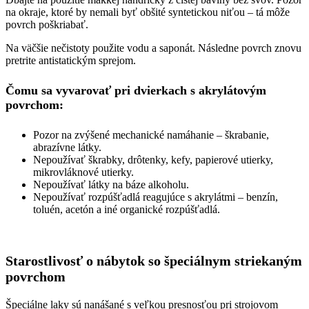
na okraje, ktoré by nemali byť obšité syntetickou niťou – tá môže
povrch poškriabať.
Na väčšie nečistoty použite vodu a saponát. Následne povrch znovu
pretrite antistatickým sprejom.
Čomu sa vyvarovať pri dvierkach s akrylátovým
povrchom:
Pozor na zvýšené mechanické namáhanie – škrabanie,
abrazívne látky.
Nepoužívať škrabky, drôtenky, kefy, papierové utierky,
mikrovláknové utierky.
Nepoužívať látky na báze alkoholu.
Nepoužívať rozpúšťadlá reagujúce s akrylátmi – benzín,
toluén, acetón a iné organické rozpúšťadlá.
Starostlivosť o nábytok so špeciálnym striekaným
povrchom
Špeciálne laky sú nanášané s veľkou presnosťou pri strojovom