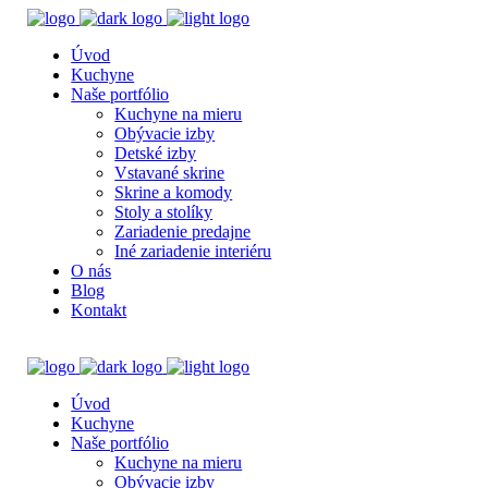
Úvod
Kuchyne
Naše portfólio
Kuchyne na mieru
Obývacie izby
Detské izby
Vstavané skrine
Skrine a komody
Stoly a stolíky
Zariadenie predajne
Iné zariadenie interiéru
O nás
Blog
Kontakt
Úvod
Kuchyne
Naše portfólio
Kuchyne na mieru
Obývacie izby