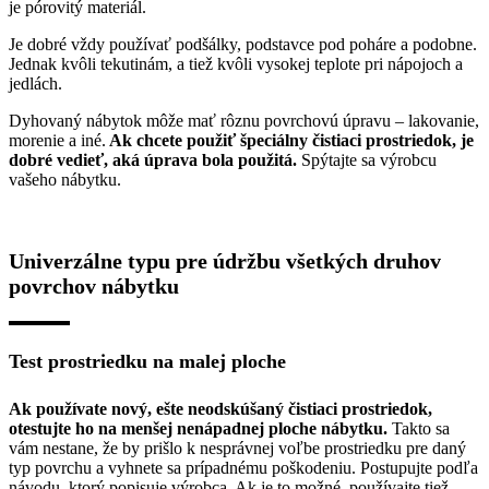
je pórovitý materiál.
Je dobré vždy používať podšálky, podstavce pod poháre a podobne.
Jednak kvôli tekutinám, a tiež kvôli vysokej teplote pri nápojoch a
jedlách.
Dyhovaný nábytok môže mať rôznu povrchovú úpravu – lakovanie,
morenie a iné.
Ak chcete použiť špeciálny čistiaci prostriedok, je
dobré vedieť, aká úprava bola použitá.
Spýtajte sa výrobcu
vašeho nábytku.
Univerzálne typu pre údržbu všetkých druhov
povrchov nábytku
Test prostriedku na malej ploche
Ak používate nový, ešte neodskúšaný čistiaci prostriedok,
otestujte ho na menšej nenápadnej ploche nábytku.
Takto sa
vám nestane, že by prišlo k nesprávnej voľbe prostriedku pre daný
typ povrchu a vyhnete sa prípadnému poškodeniu. Postupujte podľa
návodu, ktorý popisuje výrobca. Ak je to možné, používajte tiež