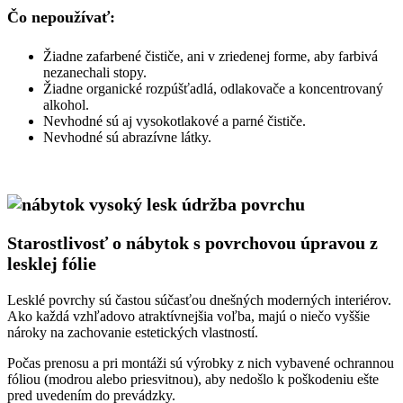
Čo nepoužívať:
Žiadne zafarbené čističe, ani v zriedenej forme, aby farbivá
nezanechali stopy.
Žiadne organické rozpúšťadlá, odlakovače a koncentrovaný
alkohol.
Nevhodné sú aj vysokotlakové a parné čističe.
Nevhodné sú abrazívne látky.
Starostlivosť o nábytok s povrchovou úpravou z
lesklej fólie
Lesklé povrchy sú častou súčasťou dnešných moderných interiérov.
Ako každá vzhľadovo atraktívnejšia voľba, majú o niečo vyššie
nároky na zachovanie estetických vlastností.
Počas prenosu a pri montáži sú výrobky z nich vybavené ochrannou
fóliou (modrou alebo priesvitnou), aby nedošlo k poškodeniu ešte
pred uvedením do prevádzky.