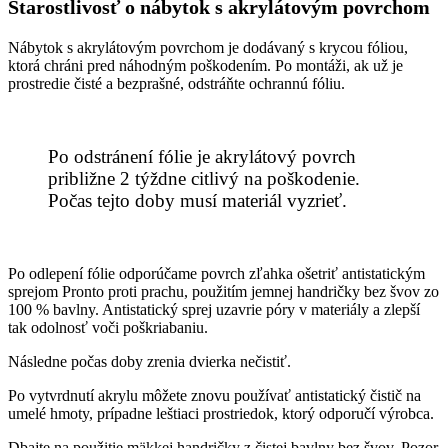
Starostlivosť o nábytok s akrylátovým povrchom
Nábytok s akrylátovým povrchom je dodávaný s krycou fóliou,
ktorá chráni pred náhodným poškodením. Po montáži, ak už je
prostredie čisté a bezprašné, odstráňte ochrannú fóliu.
Po odstránení fólie je akrylátový povrch
približne 2 týždne citlivý na poškodenie.
Počas tejto doby musí materiál vyzrieť.
Po odlepení fólie odporúčame povrch zľahka ošetriť antistatickým
sprejom Pronto proti prachu, použitím jemnej handričky bez švov zo
100
%
bavlny. Antistatický sprej uzavrie póry v materiály a zlepší
tak odolnosť voči poškriabaniu.
Následne počas doby zrenia dvierka nečistiť.
Po vytvrdnutí akrylu môžete znovu používať antistatický čistič na
umelé hmoty, prípadne leštiaci prostriedok, ktorý odporučí výrobca.
Dbajte na použitie mäkkej handričky z čistej bavlny bez švov. Pozor