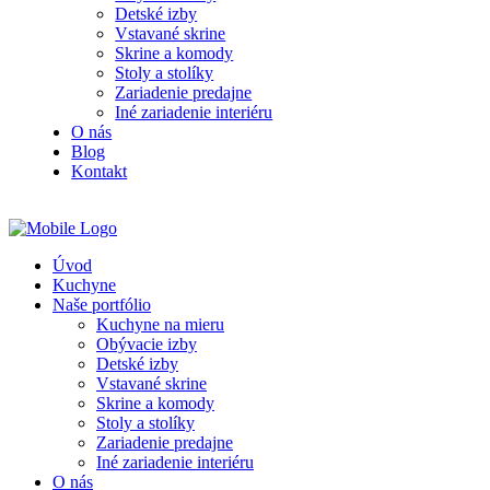
Detské izby
Vstavané skrine
Skrine a komody
Stoly a stolíky
Zariadenie predajne
Iné zariadenie interiéru
O nás
Blog
Kontakt
Úvod
Kuchyne
Naše portfólio
Kuchyne na mieru
Obývacie izby
Detské izby
Vstavané skrine
Skrine a komody
Stoly a stolíky
Zariadenie predajne
Iné zariadenie interiéru
O nás