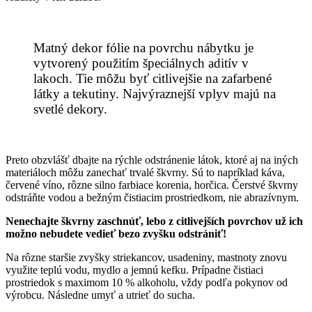
Matný dekor fólie na povrchu nábytku je
vytvorený použitím špeciálnych aditív v
lakoch. Tie môžu byť citlivejšie na zafarbené
látky a tekutiny. Najvýraznejší vplyv majú na
svetlé dekory.
Preto obzvlášť dbajte na rýchle odstránenie látok, ktoré aj na iných
materiáloch môžu zanechať trvalé škvrny. Sú to napríklad káva,
červené víno, rôzne silno farbiace korenia, horčica. Čerstvé škvrny
odstráňte vodou a bežným čistiacim prostriedkom, nie abrazívnym.
Nenechajte škvrny zaschnúť, lebo z citlivejších povrchov už ich
možno nebudete vedieť bezo zvyšku odstrániť!
Na rôzne staršie zvyšky striekancov, usadeniny, mastnoty znovu
využite teplú vodu, mydlo a jemnú kefku. Prípadne čistiaci
prostriedok s maximom 10
% alkoholu,
vždy podľa pokynov od
výrobcu. Následne umyť a utrieť do sucha.