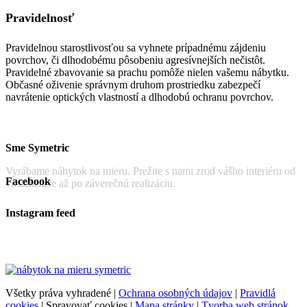
Pravidelnosť
Pravidelnou starostlivosťou sa vyhnete prípadnému zájdeniu
povrchov, či dlhodobému pôsobeniu agresívnejších nečistôt.
Pravidelné zbavovanie sa prachu pomôže nielen vašemu nábytku.
Občasné oživenie správnym druhom prostriedku zabezpečí
navrátenie optických vlastností a dlhodobú ochranu povrchov.
Sme Symetric
Vyrábame nábytok na mieru. Prežite s nami zrod vášho interiéru od
Facebook
vizualizácie až po záverečnú realizáciu.
Instagram feed
Všetky práva vyhradené |
Ochrana osobných údajov
|
Pravidlá
cookies
|
Spravovať cookies
|
Mapa stránky
|
Tvorba web stránok