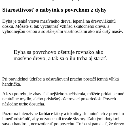
Starostlivosť o nábytok s povrchom z dyhy
Dyha je tenká vrstva masívneho dreva, lepená na drevovláknitú
dosku. Môžete si tak vychutnať vzhľad skutočného dreva, s
výhodnejšou cenou a so stálejšími vlastnosťami ako má čistý masív.
Dyha sa povrchovo ošetruje rovnako ako
masívne drevo, a tak sa o ňu treba aj starať.
Pri pravidelnej údržbe a odstraňovaní prachu postačí jemná vlhká
handrička.
Ak sa potrebujte zbaviť silnejšieho znečistenia, môžete pridať jemné
neutrálne mydlo, alebo príslušný ošetrovací prostriedok. Povrch
následne utrite dosucha.
Pozor na intenzívne farbiace látky a tekutiny. Je nutné ich z povrchu
ihneď odstrániť, aby nezanechali trvalé škvrny. Ľahkými dotykmi
savou handrou, nerozotierať po povrchu. Treba si pamätať, že drevo