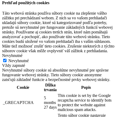
Prehľad použitých cookies
Táto webová stránka používa súbory cookie na zlepšenie vášho
zážitku pri prechádzaní webom. Z nich sa vo vašom prehliadači
ukladajú súbory cookie, ktoré sú kategorizované podľa potreby,
pretože sú nevyhnutné pre fungovanie základných funkcií webovej
stránky. Používame aj cookies tretích strán, ktoré nám pomáhajú
analyzovať a pochopiť, ako používate túto webovú stránku. Tieto
cookies budú uložené vo vašom prehliadači iba s vaším súhlasom.
Máte tiež možnosť zrušiť tieto cookies. Zrušenie niektorých z týchto
súborov cookie však môže ovplyvniť váš zážitok z prehliadania.
Nevyhnutné
Nevyhnutné
Vždy zapnuté
Nevyhnutné súbory cookie sú absolútne nevyhnutné pre správne
fungovanie webovej stránky. Tieto súbory cookie anonymne
zaisťujú základné funkcie a bezpečnostné prvky webovej stránky.
Dĺžka
Cookie
Popis
trvania
This cookie is set by the Google
5
recaptcha service to identify bots
_GRECAPTCHA
months
to protect the website against
27 days
malicious spam attacks.
Tento súbor cookie nastavuje