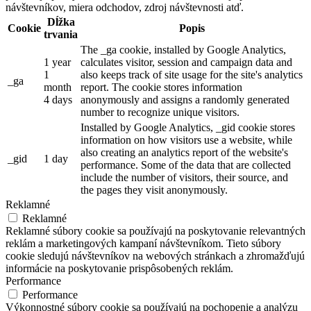
návštevníkov, miera odchodov, zdroj návštevnosti atď.
Dĺžka
Cookie
Popis
trvania
The _ga cookie, installed by Google Analytics,
1 year
calculates visitor, session and campaign data and
1
also keeps track of site usage for the site's analytics
_ga
month
report. The cookie stores information
4 days
anonymously and assigns a randomly generated
number to recognize unique visitors.
Installed by Google Analytics, _gid cookie stores
information on how visitors use a website, while
also creating an analytics report of the website's
_gid
1 day
performance. Some of the data that are collected
include the number of visitors, their source, and
the pages they visit anonymously.
Reklamné
Reklamné
Reklamné súbory cookie sa používajú na poskytovanie relevantných
reklám a marketingových kampaní návštevníkom. Tieto súbory
cookie sledujú návštevníkov na webových stránkach a zhromažďujú
informácie na poskytovanie prispôsobených reklám.
Performance
Performance
Výkonnostné súbory cookie sa používajú na pochopenie a analýzu