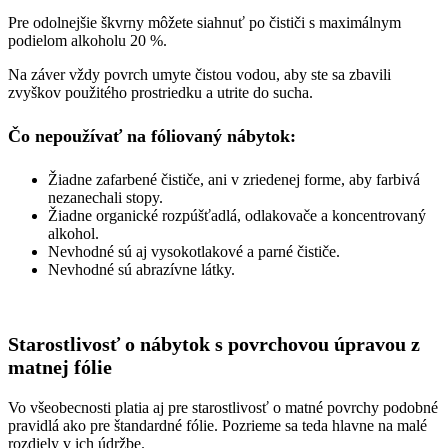
Pre odolnejšie škvrny môžete siahnuť po čističi s
maxim
álnym
podielom alkoholu 20
%.
Na
záver vždy povrch umyte čistou vodou, aby ste sa zbavili
zvyškov použitého prostriedku a utrite do sucha.
Čo nepoužívať na fóliovaný nábytok:
Žiadne zafarbené čističe, ani v zriedenej forme, aby farbivá
nezanechali stopy.
Žiadne organické rozpúšťadlá, odlakovače a koncentrovaný
alkohol.
Nevhodné sú aj vysokotlakové a parné čističe.
Nevhodné sú abrazívne látky.
Starostlivosť o nábytok s povrchovou úpravou z
matnej fólie
Vo všeobecnosti platia aj pre starostlivosť o matné povrchy podobné
pravidlá ako pre štandardné fólie. Pozrieme sa teda hlavne na malé
rozdiely v ich údržbe.