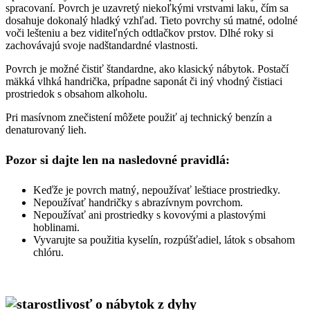
spracovaní. Povrch je uzavretý niekoľkými vrstvami laku, čím sa
dosahuje dokonalý hladký vzhľad. Tieto povrchy sú matné, odolné
voči lešteniu a bez viditeľných odtlačkov prstov. Dlhé roky si
zachovávajú svoje nadštandardné vlastnosti.
Povrch je možné čistiť štandardne, ako klasický nábytok. Postačí
mäkká vlhká handrička, prípadne saponát či iný vhodný čistiaci
prostriedok s obsahom alkoholu.
Pri masívnom znečistení môžete použiť aj technický benzín a
denaturovaný lieh.
Pozor si dajte len na nasledovné pravidlá:
Keďže je povrch matný, nepoužívať leštiace prostriedky.
Nepoužívať handričky s abrazívnym povrchom.
Nepoužívať ani prostriedky s kovovými a plastovými
hoblinami.
Vyvarujte sa použitia kyselín, rozpúšťadiel, látok s obsahom
chlóru.