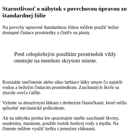
Starostlivosť o nábytok s povrchovou úpravou zo
štandardnej fólie
Na povrchy upravené štandardnou fóliou môžete použiť bežne
dostupné čistiace prostriedky a čističe na plasty.
Pred celoplošným použitím prostriedok vždy
otestujte na menšom skrytom mieste.
Rozsiahle znečistenie alebo silno farbiace látky umyte čo najskôr
vodou a bežným čistiacim prostriedkom. Zaschnutých škvŕn sa
zbavíte oveľa ťažšie.
Vyhnite sa abrazívnym látkam s drobnými čiastočkami, ktoré môžu
spôsobiť mechanické poškodenie.
Ak na nábytku predsa len spozorujete staršie zaschnuté škvrny,
usadeniny, mastnotu, použite roztok horúcej vody a mydla. Na
čistenie môžete využiť kefku s jemnými vláknami.