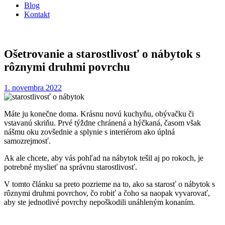
Blog
Kontakt
Ošetrovanie a starostlivosť o nábytok s
rôznymi druhmi povrchu
1. novembra 2022
Máte ju konečne doma. Krásnu novú kuchyňu, obývačku či
vstavanú skriňu. Prvé týždne chránená a hýčkaná, časom však
nášmu oku zovšednie a splynie s interiérom ako úplná
samozrejmosť.
Ak ale chcete, aby vás pohľad na nábytok tešil aj po rokoch, je
potrebné myslieť na správnu starostlivosť.
V tomto článku sa preto pozrieme na to, ako sa starosť o nábytok s
rôznymi druhmi povrchov, čo robiť a čoho sa naopak vyvarovať,
aby ste jednotlivé povrchy nepoškodili unáhleným konaním.