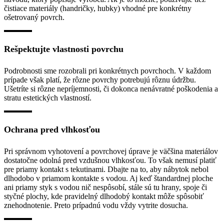
čistiace materiály (handričky, hubky) vhodné pre konkrétny
ošetrovaný povrch.
Rešpektujte vlastnosti povrchu
Podrobnosti sme rozobrali pri konkrétnych povrchoch. V každom
prípade však platí, že rôzne povrchy potrebujú rôznu údržbu.
Ušetríte si rôzne nepríjemnosti, či dokonca nenávratné poškodenia a
stratu estetických vlastností.
Ochrana pred vlhkosťou
Pri správnom vyhotovení a povrchovej úprave je väčšina materiálov
dostatočne odolná pred vzdušnou vlhkosťou. To však nemusí platiť
pre priamy kontakt s tekutinami. Dbajte na to, aby nábytok nebol
dlhodobo v priamom kontakte s vodou. Aj keď štandardnej ploche
ani priamy styk s vodou nič nespôsobí, stále sú tu hrany, spoje či
styčné plochy, kde pravidelný dlhodobý kontakt môže spôsobiť
znehodnotenie. Preto prípadnú vodu vždy vytrite dosucha.