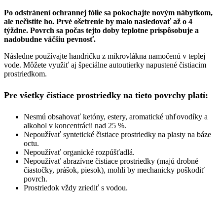
Po odstránení ochrannej fólie sa pokochajte novým nábytkom,
ale nečistite ho. Prvé ošetrenie by malo nasledovať až o 4
týždne. Povrch sa počas tejto doby teplotne prispôsobuje a
nadobudne väčšiu pevnosť.
Následne používajte handričku z mikrovlákna namočenú v teplej
vode. Môžete využiť aj špeciálne autoutierky napustené čistiacim
prostriedkom.
Pre všetky čistiace prostriedky na tieto povrchy platí:
Nesmú obsahovať ketóny, estery, aromatické uhľovodíky a
alkohol v koncentrácii nad 25 %.
Nepoužívať syntetické čistiace prostriedky na plasty na báze
octu.
Nepoužívať organické rozpúšťadlá.
Nepoužívať abrazívne čistiace prostriedky (majú drobné
čiastočky, prášok, piesok), mohli by mechanicky poškodiť
povrch.
Prostriedok vždy zriediť s vodou.