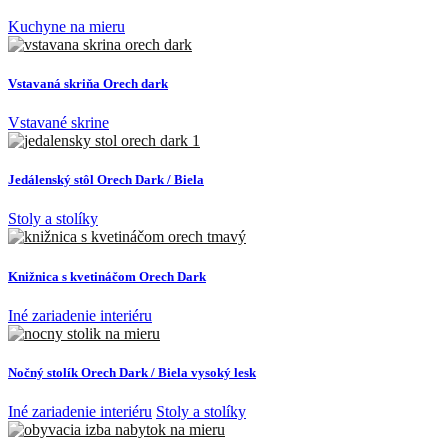
Kuchyne na mieru
Vstavaná skriňa Orech dark
Vstavané skrine
Jedálenský stôl Orech Dark / Biela
Stoly a stolíky
Knižnica s kvetináčom Orech Dark
Iné zariadenie interiéru
Nočný stolík Orech Dark / Biela vysoký lesk
Iné zariadenie interiéru
Stoly a stolíky