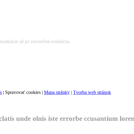
ualizácie až po záverečnú realizáciu.
s
|
Spravovať cookies
|
Mapa stránky
|
Tvorba web stránok
clatis unde olnis iste errorbe ccusantium lor