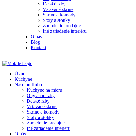
Detské izby
Vstavané skrine
Skrine a komody
Stoly a stolíky
Zariadenie predajne
Iné zariadenie interiéru
O nás
Blog
Kontakt
Úvod
Kuchyne
Naše portfólio
Kuchyne na mieru
Obývacie izby
Detské izby
Vstavané skrine
Skrine a komody
Stoly a stolíky
Zariadenie predajne
Iné zariadenie interiéru
O nás