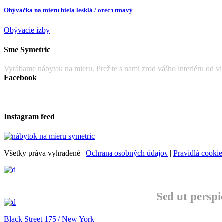
Obývačka na mieru biela lesklá / orech tmavý
Obývacie izby
Sme Symetric
Vyrábame nábytok na mieru. Prežite s nami zrod vášho interiéru od viz
Facebook
Instagram feed
Všetky práva vyhradené |
Ochrana osobných údajov
|
Pravidlá cookie
Sed ut perspi
Black Street 175 / New York