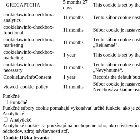
5 months 27
_GRECAPTCHA
This cookie is set by th
days
cookielawinfo-checkbox-
11 months
Tento súbor cookie na
analytics
cookielawinfo-checkbox-
11 months
Súbor cookie je nastav
functional
cookielawinfo-checkbox-
Tento súbor cookie na
11 months
marketing
„Reklamné".
cookielawinfo-checkbox-
1 year
This cookie is set by t
marketing
cookielawinfo-checkbox-
Tento súbor cookie na
11 months
necessary
„Nevyhnutné“.
CookieLawInfoConsent
1 year
Records the default but
Súbor cookie je nastav
viewed_cookie_policy
11 months
Neuchováva žiadne oso
Funkčné
Funkčné
Funkčné súbory cookie pomáhajú vykonávať určité funkcie, ako je zdi
Analytické
Analytické
Analytické cookies sa používajú na pochopenie toho, ako návštevníci
odchodov, zdroj návštevnosti atď.
Cookie
Dĺžka trvania