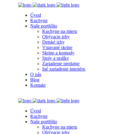
Úvod
Kuchyne
Naše portfólio
Kuchyne na mieru
Obývacie izby
Detské izby
Vstavané skrine
Skrine a komody
Stoly a stolíky
Zariadenie predajne
Iné zariadenie interiéru
O nás
Blog
Kontakt
Úvod
Kuchyne
Naše portfólio
Kuchyne na mieru
Obývacie izby