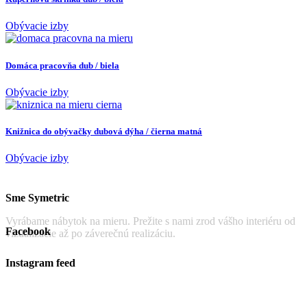
Obývacie izby
Domáca pracovňa dub / biela
Obývacie izby
Knižnica do obývačky dubová dýha / čierna matná
Obývacie izby
Sme Symetric
Vyrábame nábytok na mieru. Prežite s nami zrod vášho interiéru od
Facebook
vizualizácie až po záverečnú realizáciu.
Instagram feed