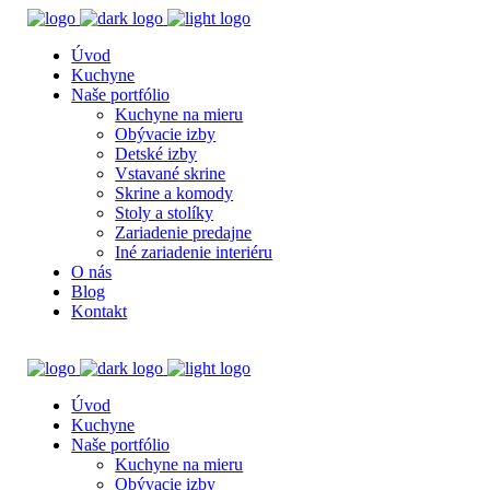
Úvod
Kuchyne
Naše portfólio
Kuchyne na mieru
Obývacie izby
Detské izby
Vstavané skrine
Skrine a komody
Stoly a stolíky
Zariadenie predajne
Iné zariadenie interiéru
O nás
Blog
Kontakt
Úvod
Kuchyne
Naše portfólio
Kuchyne na mieru
Obývacie izby