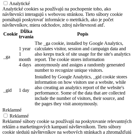
Analytické
Analytické cookies sa používajú na pochopenie toho, ako
návštevníci interagujú s webovou stránkou. Tieto súbory cookie
pomáhajú poskytovať informácie o metrikách, ako je počet
návštevníkov, miera odchodov, zdroj návštevnosti atď.
Dĺžka
Cookie
Popis
trvania
The _ga cookie, installed by Google Analytics,
1 year
calculates visitor, session and campaign data and
1
also keeps track of site usage for the site's analytics
_ga
month
report. The cookie stores information
4 days
anonymously and assigns a randomly generated
number to recognize unique visitors.
Installed by Google Analytics, _gid cookie stores
information on how visitors use a website, while
also creating an analytics report of the website's
_gid
1 day
performance. Some of the data that are collected
include the number of visitors, their source, and
the pages they visit anonymously.
Reklamné
Reklamné
Reklamné súbory cookie sa používajú na poskytovanie relevantných
reklám a marketingových kampaní návštevníkom. Tieto súbory
cookie sledujú návštevníkov na webových stránkach a zhromažďujú