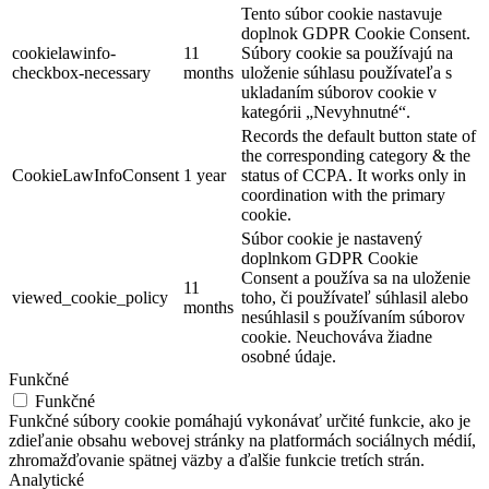
Tento súbor cookie nastavuje
doplnok GDPR Cookie Consent.
cookielawinfo-
11
Súbory cookie sa používajú na
checkbox-necessary
months
uloženie súhlasu používateľa s
ukladaním súborov cookie v
kategórii „Nevyhnutné“.
Records the default button state of
the corresponding category & the
CookieLawInfoConsent
1 year
status of CCPA. It works only in
coordination with the primary
cookie.
Súbor cookie je nastavený
doplnkom GDPR Cookie
Consent a používa sa na uloženie
11
viewed_cookie_policy
toho, či používateľ súhlasil alebo
months
nesúhlasil s používaním súborov
cookie.
Neuchováva žiadne
osobné údaje.
Funkčné
Funkčné
Funkčné súbory cookie pomáhajú vykonávať určité funkcie, ako je
zdieľanie obsahu webovej stránky na platformách sociálnych médií,
zhromažďovanie spätnej väzby a ďalšie funkcie tretích strán.
Analytické