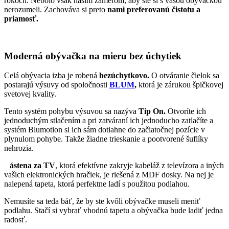
rokoch. Nebolo však našim zámerom, aby ste si s vašou obývačkou
nerozumeli. Zachováva si preto
nami preferovanú čistotu a
priamosť.
Moderná obývačka na mieru bez úchytiek
Celá obývacia izba je robená
bezúchytkovo.
O otváranie čielok sa
postarajú výsuvy od spoločnosti
BLUM
,
ktorá je zárukou špičkovej
svetovej kvality.
Tento systém pohybu výsuvou sa nazýva
Tip On.
Otvoríte ich
jednoduchým stlačením a pri zatváraní ich jednoducho zatlačíte a
systém Blumotion si ich sám dotiahne do začiatočnej pozície v
plynulom pohybe. Takže žiadne trieskanie a pootvorené šuflíky
nehrozia.
Z
ástena za TV
, ktorá efektívne zakryje kabeláž z televízora a iných
vašich elektronických hračiek, je riešená z MDF dosky. Na nej je
nalepená tapeta, ktorá perfektne ladí s použitou podlahou.
Nemusíte sa teda báť, že by ste kvôli obývačke museli meniť
podlahu. Stačí si vybrať vhodnú tapetu a obývačka bude ladiť jedna
radosť.