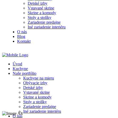
Detské izby
Vstavané skrine
Skrine a komody
Stoly a stolíky
Zariadenie predajne
Iné zariadenie interiéru
O nás
Blog
Kontakt
Úvod
Kuchyne
Naše portfólio
Kuchyne na mieru
Obývacie izby
Detské izby
Vstavané skrine
Skrine a komody
Stoly a stolíky
Zariadenie predajne
Iné zariadenie interiéru
O nás