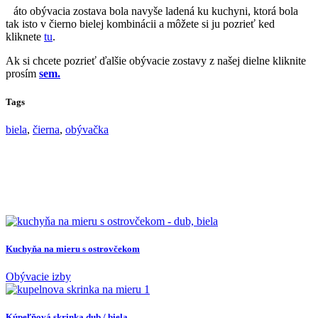
T
áto obývacia zostava bola navyše ladená ku kuchyni, ktorá bola
tak isto v čierno bielej kombinácii a môžete si ju pozrieť ked
kliknete
tu
.
Ak si chcete pozrieť ďalšie obývacie zostavy z našej dielne kliknite
prosím
sem.
Tags
biela
,
čierna
,
obývačka
Kuchyňa na mieru s ostrovčekom
Obývacie izby
Kúpeľňová skrinka dub / biela